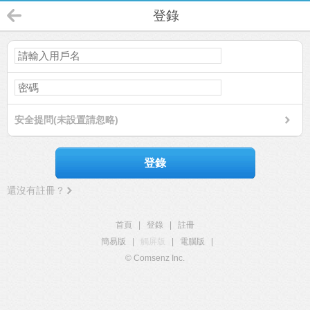
登錄
安全提問(未設置請忽略)
登錄
還沒有註冊？
首頁
|
登錄
|
註冊
簡易版
|
觸屏版
|
電腦版
|
© Comsenz Inc.