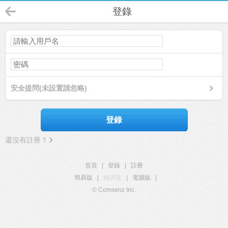
登錄
安全提問(未設置請忽略)
登錄
還沒有註冊？
首頁
|
登錄
|
註冊
簡易版
|
觸屏版
|
電腦版
|
© Comsenz Inc.