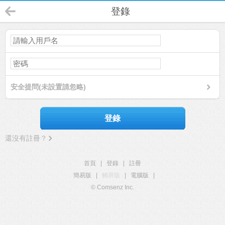
登錄
安全提問(未設置請忽略)
登錄
還沒有註冊？
首頁
|
登錄
|
註冊
簡易版
|
觸屏版
|
電腦版
|
© Comsenz Inc.