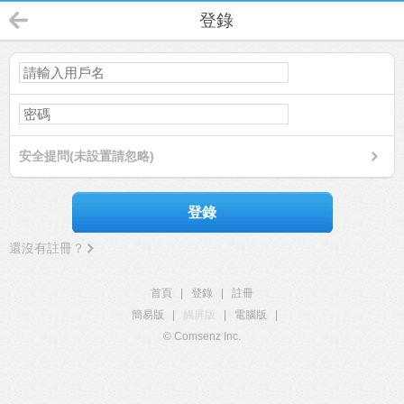
登錄
安全提問(未設置請忽略)
登錄
還沒有註冊？
首頁
|
登錄
|
註冊
簡易版
|
觸屏版
|
電腦版
|
© Comsenz Inc.