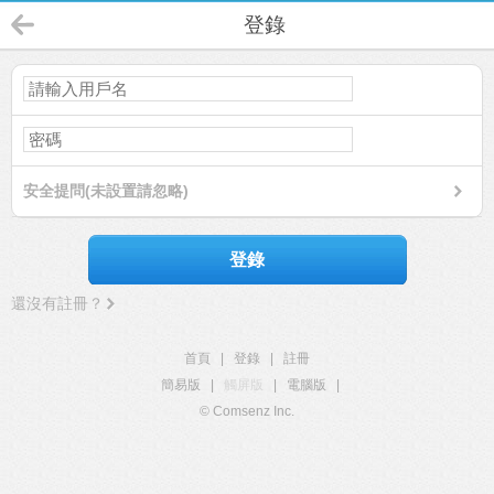
登錄
安全提問(未設置請忽略)
登錄
還沒有註冊？
首頁
|
登錄
|
註冊
簡易版
|
觸屏版
|
電腦版
|
© Comsenz Inc.