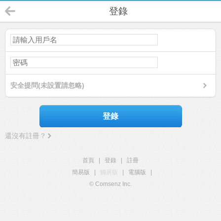
登錄
安全提問(未設置請忽略)
登錄
還沒有註冊？
首頁
|
登錄
|
註冊
簡易版
|
觸屏版
|
電腦版
|
© Comsenz Inc.