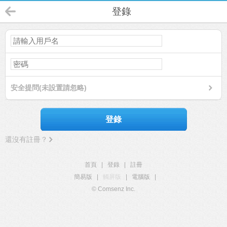
登錄
安全提問(未設置請忽略)
登錄
還沒有註冊？
首頁
|
登錄
|
註冊
簡易版
|
觸屏版
|
電腦版
|
© Comsenz Inc.