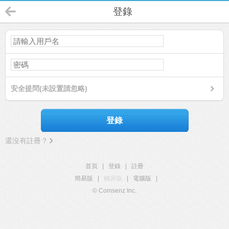
登錄
安全提問(未設置請忽略)
登錄
還沒有註冊？
首頁
|
登錄
|
註冊
簡易版
|
觸屏版
|
電腦版
|
© Comsenz Inc.