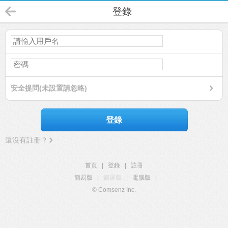
登錄
安全提問(未設置請忽略)
登錄
還沒有註冊？
首頁
|
登錄
|
註冊
簡易版
|
觸屏版
|
電腦版
|
© Comsenz Inc.