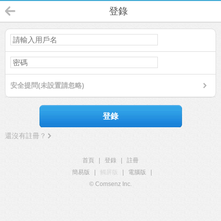
登錄
安全提問(未設置請忽略)
登錄
還沒有註冊？
首頁
|
登錄
|
註冊
簡易版
|
觸屏版
|
電腦版
|
© Comsenz Inc.