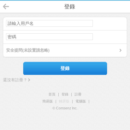
登錄
安全提問(未設置請忽略)
登錄
還沒有註冊？
首頁
|
登錄
|
註冊
簡易版
|
觸屏版
|
電腦版
|
© Comsenz Inc.