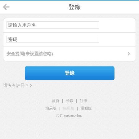
登錄
安全提問(未設置請忽略)
登錄
還沒有註冊？
首頁
|
登錄
|
註冊
簡易版
|
觸屏版
|
電腦版
|
© Comsenz Inc.