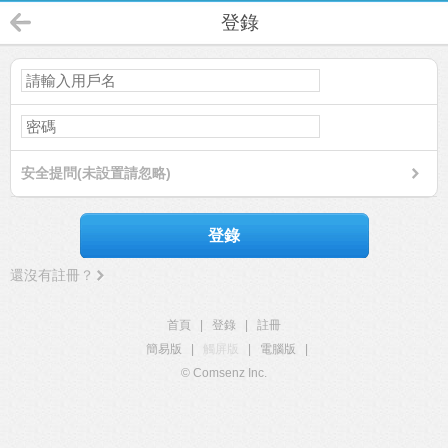
登錄
安全提問(未設置請忽略)
登錄
還沒有註冊？
首頁
|
登錄
|
註冊
簡易版
|
觸屏版
|
電腦版
|
© Comsenz Inc.